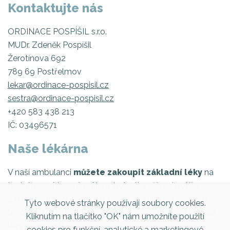
Kontaktujte nás
ORDINACE POSPÍŠIL s.r.o.
MUDr. Zdeněk Pospíšil
Žerotínova 692
789 69 Postřelmov
lekar@ordinace-pospisil.cz
sestra@ordinace-pospisil.cz
+420 583 438 213
IČ: 03496571
Naše lékárna
V naší ambulanci
můžete zakoupit základní léky
na
teplotu, nachlazení, průjem, bolesti, zažívací potíže,
zácpu, vitamíny, gely, oční kapky, nosní sprej, náplasti,
Tyto webové stránky používají soubory cookies.
těhotenské testy (tzv. vyhrazené léčivé přípravky, nikoli
Kliknutím na tlačítko "OK" nám umožníte použití
léky na recept).
cookies pro funkční, analytické a marketingové