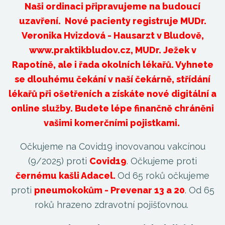
Naši ordinaci připravujeme na budoucí
uzavření. Nové pacienty registruje MUDr.
Veronika Hvizdová - Hausarzt v Bludově,
www.praktikbludov.cz
, MUDr. Ježek v
Rapotíně, ale i řada okolních lékařů. Vyhnete
se dlouhému čekání v naší čekárně, střídání
lékařů při ošetřeních a získáte nové digitální a
online služby. Budete lépe finančně chráněni
vašimi komerčními pojistkami.
Očkujeme na Covid19 inovovanou vakcínou
(9/2025) proti
Covid19
. Očkujeme proti
černému kašli Adacel.
Od 65 roků očkujeme
proti
pneumokokům - Prevenar 13 a 20
. Od 65
roků hrazeno zdravotní pojišťovnou.