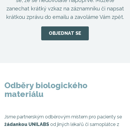
se, že se nedovoláte napoprvé. Můžete
zanechat krátký vzkaz na záznamníku či napsat
krátkou zprávu do emailu a zavoláme Vám zpět.
OBJEDNAT SE
Odběry biologického
materiálu
Jsme partnerským odběrovým místem pro pacienty se
žádankou UNILABS
od jiných lékařů či samoplátce z